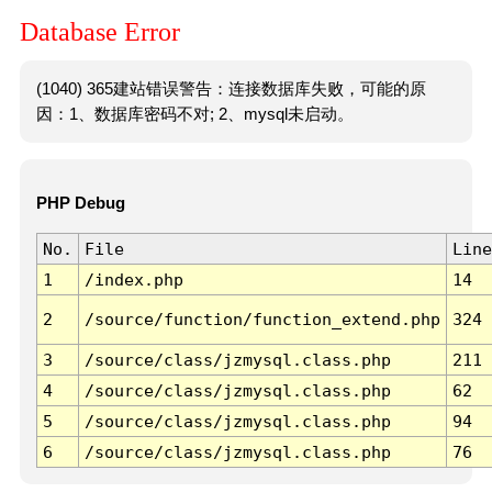
Database Error
(1040) 365建站错误警告：连接数据库失败，可能的原
因：1、数据库密码不对; 2、mysql未启动。
PHP Debug
No.
File
Line
1
/index.php
14
2
/source/function/function_extend.php
324
3
/source/class/jzmysql.class.php
211
4
/source/class/jzmysql.class.php
62
5
/source/class/jzmysql.class.php
94
6
/source/class/jzmysql.class.php
76