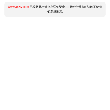
www.365jz.com
已经将此出错信息详细记录, 由此给您带来的访问不便我
们深感歉意.