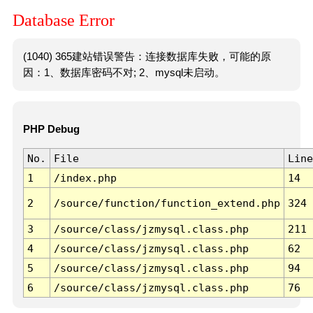
Database Error
(1040) 365建站错误警告：连接数据库失败，可能的原
因：1、数据库密码不对; 2、mysql未启动。
PHP Debug
No.
File
Line
1
/index.php
14
2
/source/function/function_extend.php
324
3
/source/class/jzmysql.class.php
211
4
/source/class/jzmysql.class.php
62
5
/source/class/jzmysql.class.php
94
6
/source/class/jzmysql.class.php
76