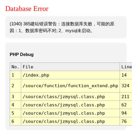
Database Error
(1040) 365建站错误警告：连接数据库失败，可能的原
因：1、数据库密码不对; 2、mysql未启动。
PHP Debug
No.
File
Line
1
/index.php
14
2
/source/function/function_extend.php
324
3
/source/class/jzmysql.class.php
211
4
/source/class/jzmysql.class.php
62
5
/source/class/jzmysql.class.php
94
6
/source/class/jzmysql.class.php
76