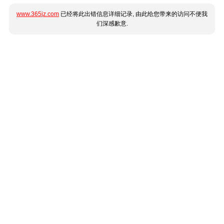
www.365jz.com
已经将此出错信息详细记录, 由此给您带来的访问不便我
们深感歉意.