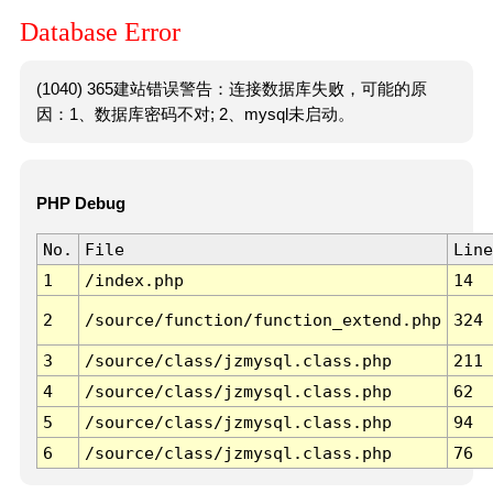
Database Error
(1040) 365建站错误警告：连接数据库失败，可能的原
因：1、数据库密码不对; 2、mysql未启动。
PHP Debug
No.
File
Line
1
/index.php
14
2
/source/function/function_extend.php
324
3
/source/class/jzmysql.class.php
211
4
/source/class/jzmysql.class.php
62
5
/source/class/jzmysql.class.php
94
6
/source/class/jzmysql.class.php
76