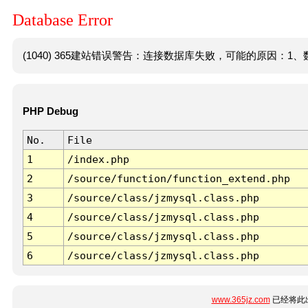
Database Error
(1040) 365建站错误警告：连接数据库失败，可能的原因：1、数
PHP Debug
No.
File
1
/index.php
2
/source/function/function_extend.php
3
/source/class/jzmysql.class.php
4
/source/class/jzmysql.class.php
5
/source/class/jzmysql.class.php
6
/source/class/jzmysql.class.php
www.365jz.com
已经将此