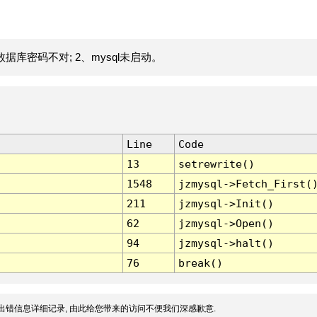
据库密码不对; 2、mysql未启动。
Line
Code
13
setrewrite()
1548
jzmysql->Fetch_First(
211
jzmysql->Init()
62
jzmysql->Open()
94
jzmysql->halt()
76
break()
出错信息详细记录, 由此给您带来的访问不便我们深感歉意.