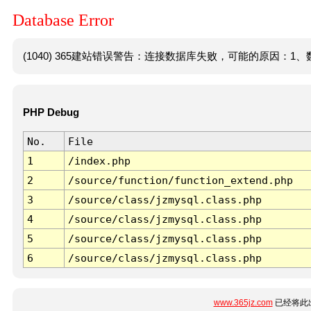
Database Error
(1040) 365建站错误警告：连接数据库失败，可能的原因：1、数
PHP Debug
No.
File
1
/index.php
2
/source/function/function_extend.php
3
/source/class/jzmysql.class.php
4
/source/class/jzmysql.class.php
5
/source/class/jzmysql.class.php
6
/source/class/jzmysql.class.php
www.365jz.com
已经将此